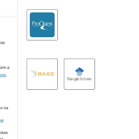
tes
com a
ons
os na
ve
estes
os