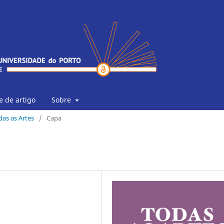
 de artigo
Sobre
odas as Artes
/
Capa