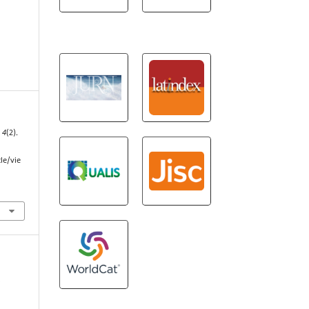
,
4
(2).
le/vie
s