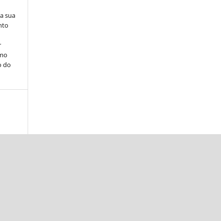
na sua
nto
r
omo
o do