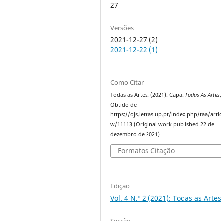
27
Versões
2021-12-27 (2)
2021-12-22 (1)
Como Citar
Todas as Artes. (2021). Capa.
Todas As Artes
Obtido de
https://ojs.letras.up.pt/index.php/taa/artic
w/11113 (Original work published 22 de
dezembro de 2021)
Formatos Citação
Edição
Vol. 4 N.º 2 (2021): Todas as Arte
Secção