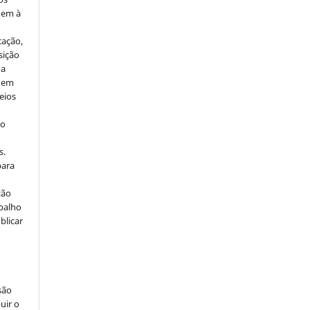
dem à
cação,
sição
 a
e em
eios
no
s.
para
ção
abalho
blicar
são
uir o