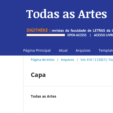
Página Principal
Atual
Arquivos
Template
Página de Início
/
Arquivos
/
Vol. 4 N.º 2 (2021): T
Capa
Todas as Artes