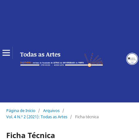
Página de Início
/
Arquivos
/
Vol. 4 N.º 2 (2021): Todas as Artes
/
Ficha técnica
Ficha Técnica