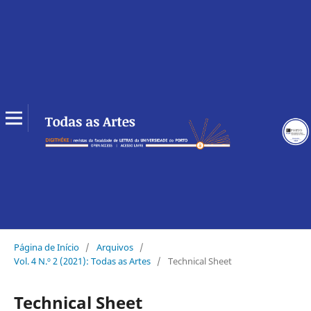
Página de Início
/
Arquivos
/
Vol. 4 N.º 2 (2021): Todas as Artes
/
Technical Sheet
Technical Sheet