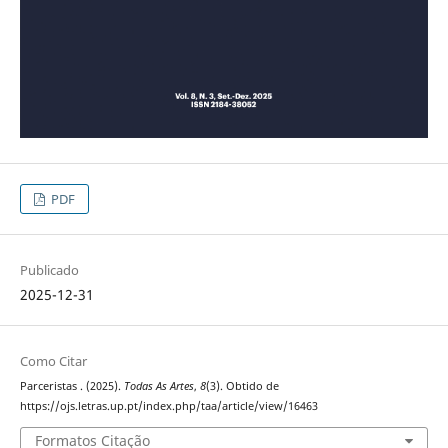
PDF
Publicado
2025-12-31
Como Citar
Parceristas . (2025).
Todas As Artes
,
8
(3). Obtido de
https://ojs.letras.up.pt/index.php/taa/article/view/16463
Formatos Citação