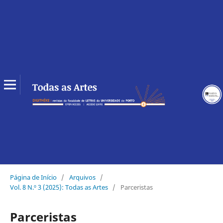
Página de Início
/
Arquivos
/
Vol. 8 N.º 3 (2025): Todas as Artes
/
Parceristas
Parceristas