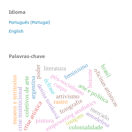
Idioma
Português (Portugal)
English
Palavras-chave
feminismo
brasil
poder
literatura
oficinas artísticas
boicote
pós-socialismo
museos y territorios
argentina
coletivos de arte
écfrase
corpo
arte e política
denisa tomková
crise institucional
artivismo
fotografia
empowering aesthetics
rastro
crise artística
mercado
autodefesa
imagem
pintura
colonialidade