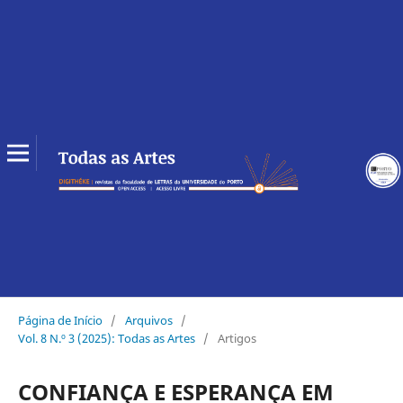
Página de Início
/
Arquivos
/
Vol. 8 N.º 3 (2025): Todas as Artes
/
Artigos
CONFIANÇA E ESPERANÇA EM