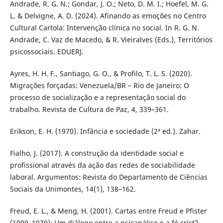
Andrade, R. G. N.; Gondar, J. O.; Neto, D. M. I.; Hoefel, M. G.
L. & Delvigne, A. D. (2024). Afinando as emoções no Centro
Cultural Cartola: Intervenção clínica no social. In R. G. N.
Andrade, C. Vaz de Macedo, & R. Vieiralves (Eds.), Territórios
psicossociais. EDUERJ.
Ayres, H. H. F., Santiago, G. O., & Profilo, T. L. S. (2020).
Migrações forçadas: Venezuela/BR – Rio de Janeiro: O
processo de socialização e a representação social do
trabalho. Revista de Cultura de Paz, 4, 339–361.
Erikson, E. H. (1970). Infância e sociedade (2ª ed.). Zahar.
Fialho, J. (2017). A construção da identidade social e
profissional através da ação das redes de sociabilidade
laboral. Argumentos: Revista do Departamento de Ciências
Sociais da Unimontes, 14(1), 138–162.
Freud, E. L., & Meng, H. (2001). Cartas entre Freud e Pfister
(1909–1939): Um diálogo entre a psicanálise e a fé cristã.