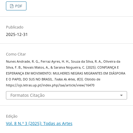
PDF
Publicado
2025-12-31
Como Citar
Nunes Andrade, R. G., Ferraz Ayres, H. H., Souza da Silva, R. A., Oliveira da
Silva, F. B., Novais Matos, A., & Saraiva Nogueira, C. (2025). CONFIANÇA E
ESPERANÇA EM MOVIMENTO: MULHERES NEGRAS MIGRANTES EM DIÁSPORA
E O PAPEL DO SUS NO BRASIL.
Todas As Artes
,
8
(3). Obtido de
https://ojs.letras.up.pt/index.php/taa/article/view/16470
Formatos Citação
Edição
Vol. 8 N.º 3 (2025): Todas as Artes