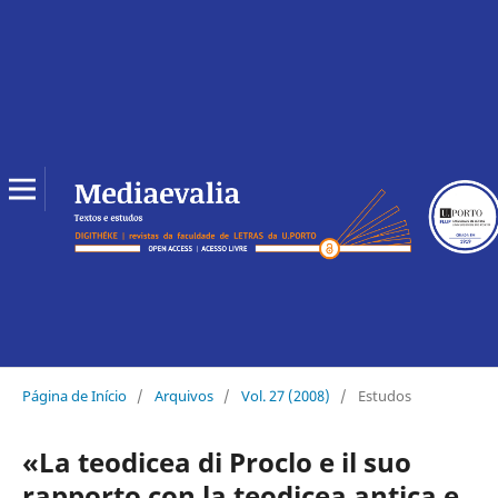
Página de Início
/
Arquivos
/
Vol. 27 (2008)
/
Estudos
«La teodicea di Proclo e il suo
rapporto con la teodicea antica e