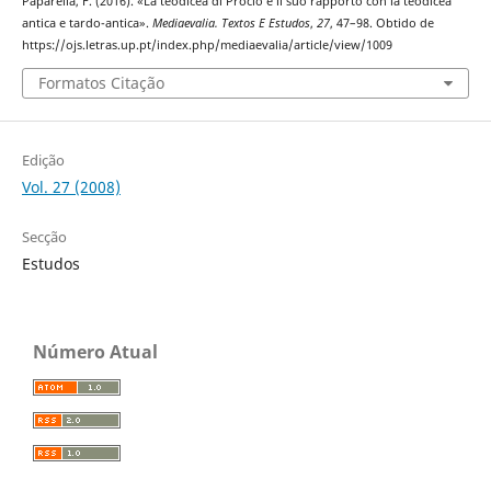
Paparella, F. (2016). «La teodicea di Proclo e il suo rapporto con la teodicea
antica e tardo-antica».
Mediaevalia. Textos E Estudos
,
27
, 47–98. Obtido de
https://ojs.letras.up.pt/index.php/mediaevalia/article/view/1009
Formatos Citação
Edição
Vol. 27 (2008)
Secção
Estudos
Número Atual