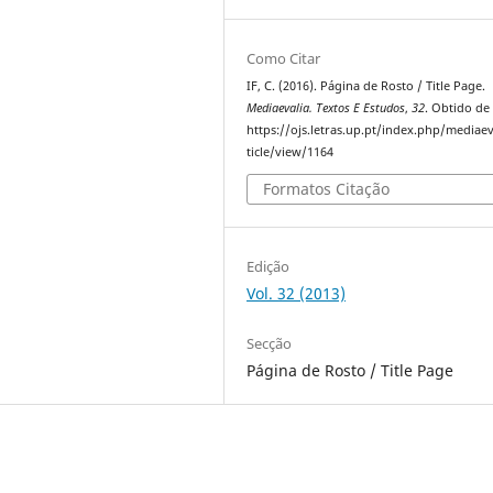
Como Citar
IF, C. (2016). Página de Rosto / Title Page.
Mediaevalia. Textos E Estudos
,
32
. Obtido de
https://ojs.letras.up.pt/index.php/mediaev
ticle/view/1164
Formatos Citação
Edição
Vol. 32 (2013)
Secção
Página de Rosto / Title Page