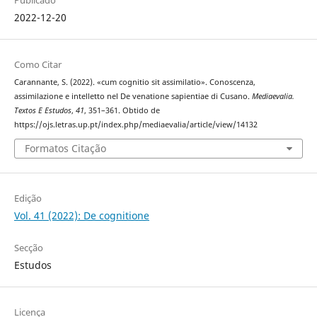
2022-12-20
Como Citar
Carannante, S. (2022). «cum cognitio sit assimilatio». Conoscenza,
assimilazione e intelletto nel De venatione sapientiae di Cusano.
Mediaevalia.
Textos E Estudos
,
41
, 351–361. Obtido de
https://ojs.letras.up.pt/index.php/mediaevalia/article/view/14132
Formatos Citação
Edição
Vol. 41 (2022): De cognitione
Secção
Estudos
Licença