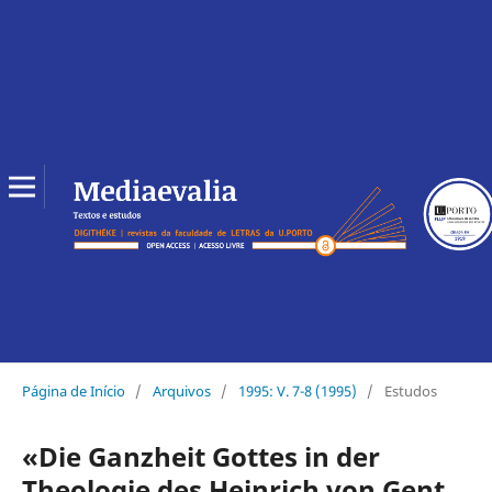
Página de Início
/
Arquivos
/
1995: V. 7-8 (1995)
/
Estudos
«Die Ganzheit Gottes in der
Theologie des Heinrich von Gent