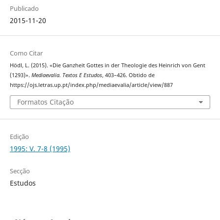
Publicado
2015-11-20
Como Citar
Hödl, L. (2015). «Die Ganzheit Gottes in der Theologie des Heinrich von Gent
(1293)».
Mediaevalia. Textos E Estudos
, 403–426. Obtido de
https://ojs.letras.up.pt/index.php/mediaevalia/article/view/887
Formatos Citação
Edição
1995: V. 7-8 (1995)
Secção
Estudos