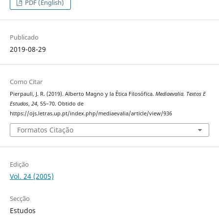
PDF (English)
Publicado
2019-08-29
Como Citar
Pierpauli, J. R. (2019). Alberto Magno y la Ética Filosófica.
Mediaevalia. Textos E
Estudos
,
24
, 55–70. Obtido de
https://ojs.letras.up.pt/index.php/mediaevalia/article/view/936
Formatos Citação
Edição
Vol. 24 (2005)
Secção
Estudos