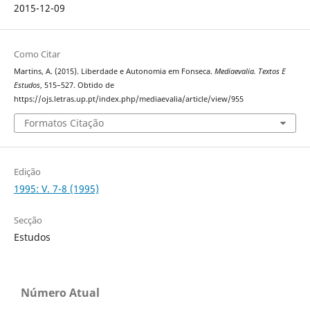
2015-12-09
Como Citar
Martins, A. (2015). Liberdade e Autonomia em Fonseca.
Mediaevalia. Textos E
Estudos
, 515–527. Obtido de
https://ojs.letras.up.pt/index.php/mediaevalia/article/view/955
Formatos Citação
Edição
1995: V. 7-8 (1995)
Secção
Estudos
Número Atual