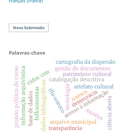
Français (France)
Nova Submissão
Palavras-chave
cartografia da dispersão
gestão de documentos
informação arquivística
projeto político de curso
cidoc crm
património cultural
catalogação descritiva
dados bibliográficos
artefato cultural
tecnologia
folksonomias
ifla-unesco
unesco
democracia
acesso à informação
base de dados
ciência aberta
museus
arquivo municipal
transparência