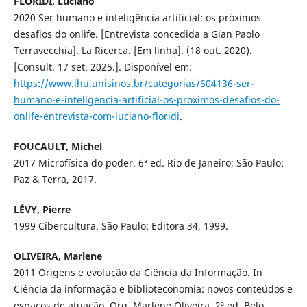
FLORIDI, Luciano
2020 Ser humano e inteligência artificial: os próximos
desafios do onlife. [Entrevista concedida a Gian Paolo
Terravecchia]. La Ricerca. [Em linha]. (18 out. 2020).
[Consult. 17 set. 2025.]. Disponível em:
https://www.ihu.unisinos.br/categorias/604136-ser-
humano-e-inteligencia-artificial-os-proximos-desafios-do-
onlife-entrevista-com-luciano-floridi
.
FOUCAULT, Michel
2017 Microfísica do poder. 6ª ed. Rio de Janeiro; São Paulo:
Paz & Terra, 2017.
LÉVY, Pierre
1999 Cibercultura. São Paulo: Editora 34, 1999.
OLIVEIRA, Marlene
2011 Origens e evolução da Ciência da Informação. In
Ciência da informação e biblioteconomia: novos conteúdos e
espaços de atuação. Org. Marlene Oliveira. 2ª ed. Belo