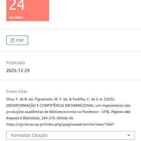
PDF
Publicado
2025-12-29
Como Citar
Silva, F. de B. da, Figueiredo, M. F. de, & Padilha, C. da S. A. (2025).
DESINFORMAÇÃO E COMPETÊNCIA INFORMACIONAL: um mapeamento das
produções acadêmicas de Biblioteconomia no Pantheon - UFRJ.
Páginas a&b:
Arquivos E Bibliotecas
, 254–270. Obtido de
https://ojs.letras.up.pt/index.php/paginasaeb/article/view/15667
Formatos Citação