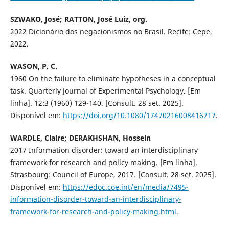
SZWAKO, José; RATTON, José Luiz, org.
2022 Dicionário dos negacionismos no Brasil. Recife: Cepe,
2022.
WASON, P. C.
1960 On the failure to eliminate hypotheses in a conceptual
task. Quarterly Journal of Experimental Psychology. [Em
linha]. 12:3 (1960) 129-140. [Consult. 28 set. 2025].
Disponível em:
https://doi.org/10.1080/17470216008416717
.
WARDLE, Claire; DERAKHSHAN, Hossein
2017 Information disorder: toward an interdisciplinary
framework for research and policy making. [Em linha].
Strasbourg: Council of Europe, 2017. [Consult. 28 set. 2025].
Disponível em:
https://edoc.coe.int/en/media/7495-
information-disorder-toward-an-interdisciplinary-
framework-for-research-and-policy-making.html
.