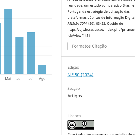
realidade: um estudo comparativo Brasil e
Portugal da estratégia de utilização das
plataformas públicas de informação Digital
PRISMA.COM
, (50), 03–22. Obtido de
https://ojs.letras.up.pt/index.php/prisma
icle/view/14511
Formatos Citação
Edição
N.º 50 (2024)
Secção
Artigos
Licença
Este trabalho encontra-se publicado 