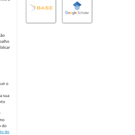
ção
abalho
blicar
uir o
na sua
nto
r
omo
o do
ito do