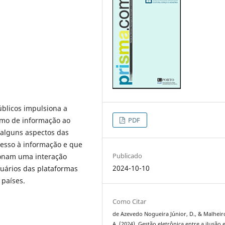
úblicos impulsiona a
smo de informação ao
PDF
r alguns aspectos das
acesso à informação e que
Publicado
cionam uma interação
2024-10-10
usuários das plataformas
 países.
Como Citar
de Azevedo Nogueira Júnior, D., & Malheiro
A. (2024). Gestão eletrônica entre a ilusão 