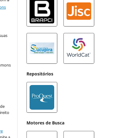
ons
suas
ommons
Repositórios
:
 de
ireito
Motores de Busca
ve
ite a