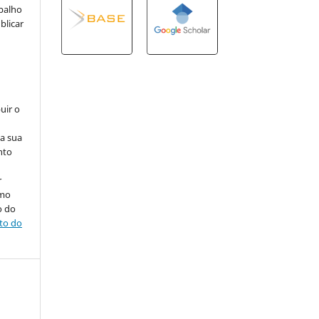
abalho
blicar
uir o
na sua
nto
r
omo
o do
ito do