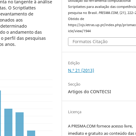
utilização da ferramenta computacional
nta no tangente à análise
Scriptlattes para avaliação das competênci
as. O Scriptlattes
pesquisa no Brasil.
PRISMA.COM
, (21), 222–
 levantamento de
Obtido de
ionados aos
https://ojs.letras.up.pt/index.php/prisma
 determinado
icle/view/1944
ando o andamento das
 o perfil das pesquisas
Formatos Citação
os anos.
Edição
N.º 21 (2013)
Secção
Artigos do CONTECSI
Licença
A PRISMA.COM fornece acesso livre,
imediato e gratuito ao conteúdo das 