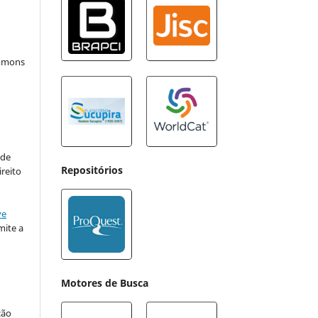
ommons
:
 de
Repositórios
ireito
ve
ite a
Motores de Busca
ção