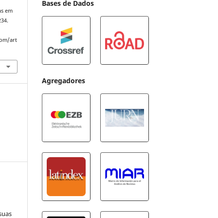
Bases de Dados
as em
234.
com/art
Agregadores
suas