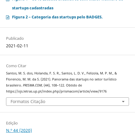
startups cadastradas
Figura 2 – Categoria das startups pelo BADGES.
Publicado
2021-02-11
Como Citar
Santos, M. S. dos, Holanda, F. S. R., Santos, L. D. V., Felizola, M. P. M., &
Florencio, M. M. da S. (2021). Panorama das startups no setor turístico
brasileiro.
PRISMA.COM
, (44), 108–122. Obtido de
https://ojs.letras.up.pt/index.php/prismacom/article/view/9176
Formatos Citação
Edição
N.º 44 (2020)