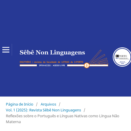
Página de Início
/
Arquivos
/
Vol. 1 (2025): Revista Sêbê Non Linguagens
/
Reflexões sobre o Português e Línguas Nativas como Língua Não
Materna