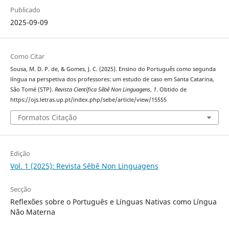
Publicado
2025-09-09
Como Citar
Sousa, M. D. P. de, & Gomes, J. C. (2025). Ensino do Português como segunda
língua na perspetiva dos professores: um estudo de caso em Santa Catarina,
São Tomé (STP).
Revista Científica Sêbê Non Linguagens
,
1
. Obtido de
https://ojs.letras.up.pt/index.php/sebe/article/view/15555
Formatos Citação
Edição
Vol. 1 (2025): Revista Sêbê Non Linguagens
Secção
Reflexões sobre o Português e Línguas Nativas como Língua
Não Materna