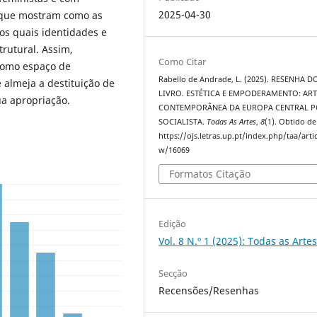
2025-04-30
s que mostram como as
los quais identidades e
rutural. Assim,
Como Citar
 como espaço de
Rabello de Andrade, L. (2025). RESENHA D
e almeja a destituição de
LIVRO. ESTÉTICA E EMPODERAMENTO: ART
ua apropriação.
CONTEMPORÂNEA DA EUROPA CENTRAL P
SOCIALISTA.
Todas As Artes
,
8
(1). Obtido de
https://ojs.letras.up.pt/index.php/taa/artic
w/16069
Formatos Citação
Edição
Vol. 8 N.º 1 (2025): Todas as Arte
Secção
Recensões/Resenhas