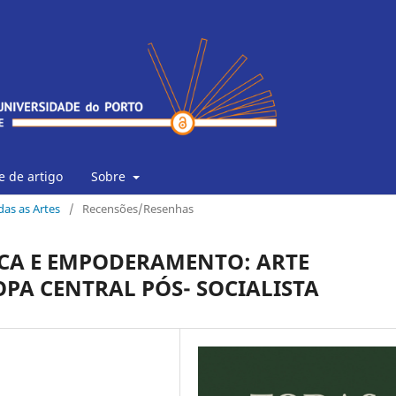
 de artigo
Sobre
odas as Artes
/
Recensões/Resenhas
ICA E EMPODERAMENTO: ARTE
A CENTRAL PÓS- SOCIALISTA