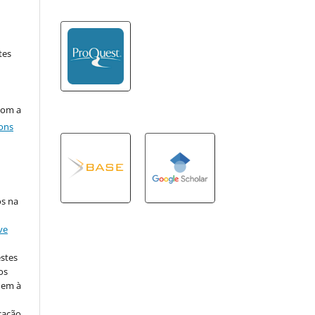
tes
com a
ons
os na
ve
estes
os
dem à
cação,