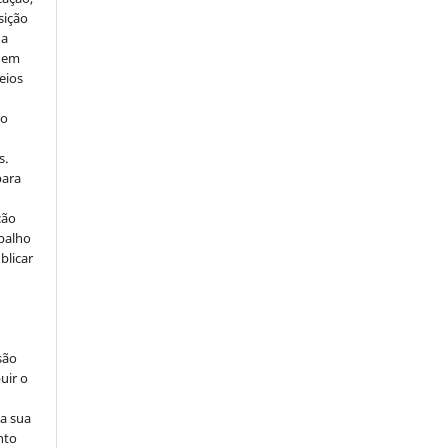
sição
 a
e em
eios
no
s.
para
ção
abalho
blicar
são
uir o
na sua
nto