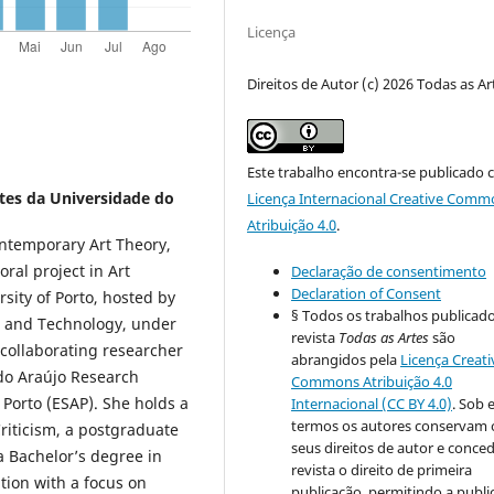
Licença
Direitos de Autor (c) 2026 Todas as Ar
Este trabalho encontra-se publicado 
tes da Universidade do
Licença Internacional Creative Comm
Atribuição 4.0
.
Contemporary Art Theory,
oral project in Art
Declaração de consentimento
Declaration of Consent
rsity of Porto, hosted by
§ Todos os trabalhos publicad
e and Technology, under
revista
Todas as Artes
são
collaborating researcher
abrangidos pela
Licença Creati
ldo Araújo Research
Commons Atribuição 4.0
 Porto (ESAP). She holds a
Internacional (CC BY 4.0)
. Sob 
termos os autores conservam 
riticism, a postgraduate
seus direitos de autor e conce
 a Bachelor’s degree in
revista o direito de primeira
tion with a focus on
publicação, permitindo a publi