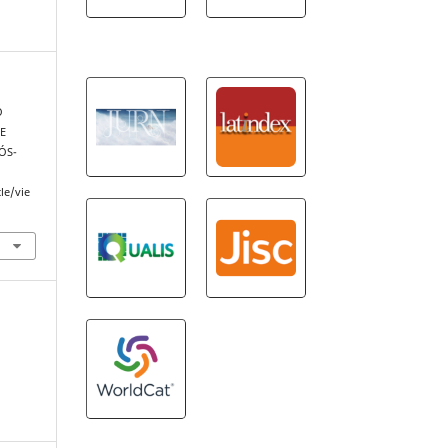
O
E
ÓS-
le/vie
s