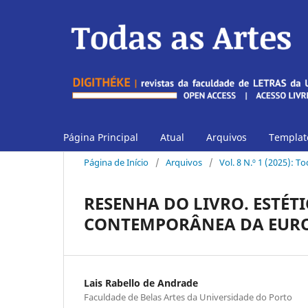
Página Principal
Atual
Arquivos
Template
Página de Início
/
Arquivos
/
Vol. 8 N.º 1 (2025): T
RESENHA DO LIVRO. ESTÉT
CONTEMPORÂNEA DA EUROP
Lais Rabello de Andrade
Faculdade de Belas Artes da Universidade do Porto