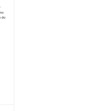
r
omo
o do