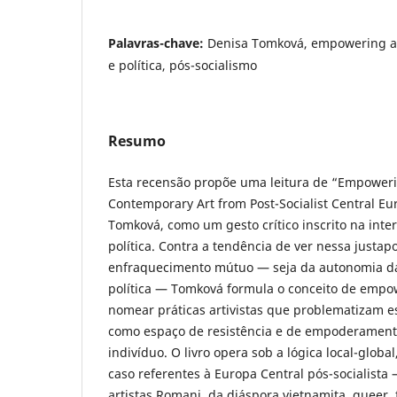
Palavras-chave:
Denisa Tomková, empowering aes
e política, pós-socialismo
Resumo
Esta recensão propõe uma leitura de “Empoweri
Contemporary Art from Post-Socialist Central Eu
Tomková, como um gesto crítico inscrito na inter
política. Contra a tendência de ver nessa justa
enfraquecimento mútuo — seja da autonomia da 
política — Tomková formula o conceito de empo
nomear práticas artivistas que problematizam e
como espaço de resistência e de empoderamento
indivíduo. O livro opera sob a lógica local-globa
caso referentes à Europa Central pós-socialista 
artistas Romani, da diáspora vietnamita, queer,