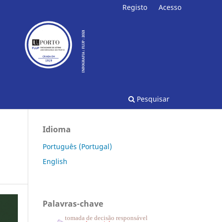
Registo
Acesso
Pesquisar
Idioma
Português (Portugal)
English
Palavras-chave
tomada de decisão responsável