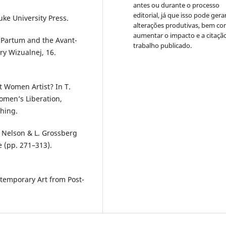
antes ou durante o processo
editorial, já que isso pode gera
uke University Press.
alterações produtivas, bem c
aumentar o impacto e a citaçã
a Partum and the Avant-
trabalho publicado.
ry Wizualnej, 16.
t Women Artist? In T.
Women’s Liberation,
shing.
. Nelson & L. Grossberg
e (pp. 271–313).
temporary Art from Post-