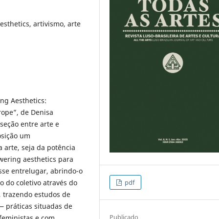
thetics, artivismo, arte
ng Aesthetics:
rope”, de Denisa
seção entre arte e
posição um
arte, seja da potência
wering aesthetics para
sse entrelugar, abrindo-o
pdf
 do coletivo através do
l, trazendo estudos de
— práticas situadas de
Publicado
 feministas e com