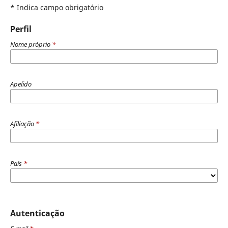
* Indica campo obrigatório
Perfil
Nome próprio
*
Apelido
Afiliação
*
País
*
Autenticação