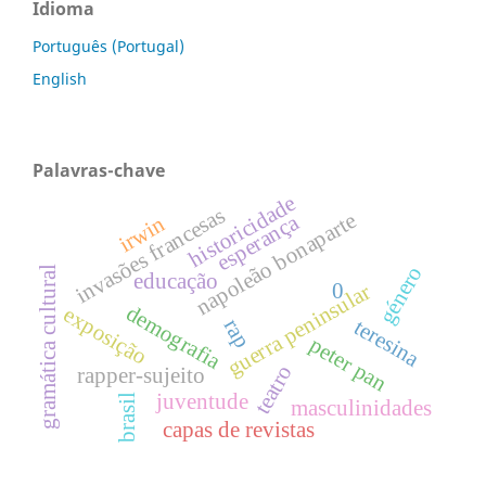
Idioma
Português (Portugal)
English
Palavras-chave
historicidade
invasões francesas
napoleão bonaparte
esperança
irwin
género
gramática cultural
educação
0
guerra peninsular
demografia
exposição
rap
teresina
peter pan
teatro
rapper-sujeito
juventude
brasil
masculinidades
capas de revistas