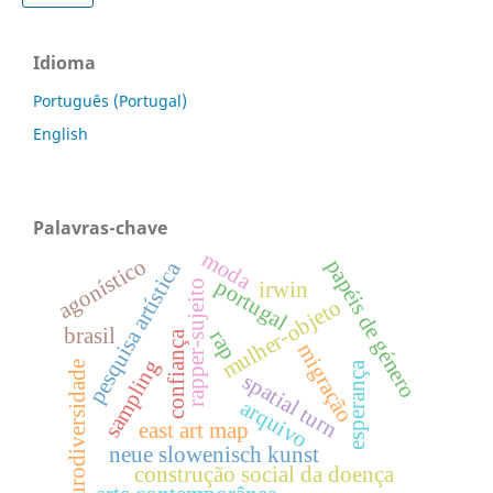
Idioma
Português (Portugal)
English
Palavras-chave
moda
agonístico
papéis de género
pesquisa artística
portugal
irwin
rapper-sujeito
mulher-objeto
brasil
rap
confiança
migração
sampling
neurodiversidade
esperança
spatial turn
arquivo
east art map
neue slowenisch kunst
construção social da doença