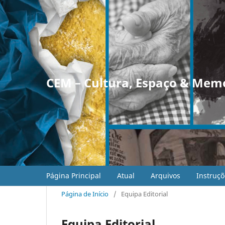
CEM – Cultura, Espaço & Mem
Página Principal
Atual
Arquivos
Instruçõ
Página de Início
/
Equipa Editorial
Equipa Editorial