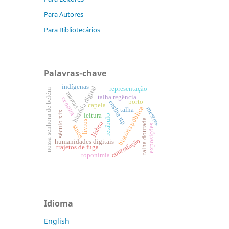
Para Autores
Para Bibliotecários
Palavras-chave
indígenas
história digital
representação
nossa senhora de belém
marcas
talha regência
censura
porto
ensina rtp
capela
história pública
mestres
talha
século xix
leitura
retábulo
talha dourada
livros
lisboa
exposições
sinos
contrafação
humanidades digitais
trajetos de fuga
toponímia
Idioma
English