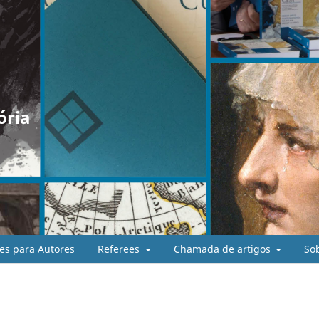
ória
es para Autores
Referees
Chamada de artigos
So