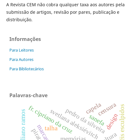
A Revista CEM não cobra qualquer taxa aos autores pela
submissão de artigos, revisão por pares, publicação e
distribuição.
Informações
Para Leitores
Para Autores
Para Bibliotecários
Palavras-chave
censura
capela
painéis esculpidos
fr. cipriano da cruz
pedro da silveira
svetlana aleksiévitch
graciliano ramos
design
sanefa
marcas
talha
memórias