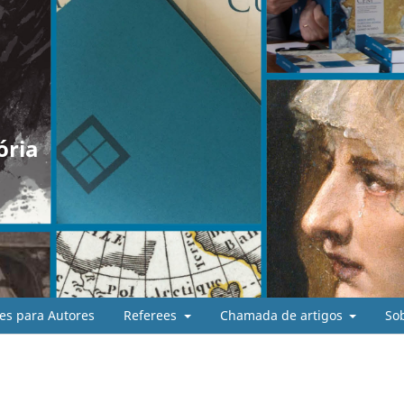
ória
es para Autores
Referees
Chamada de artigos
So