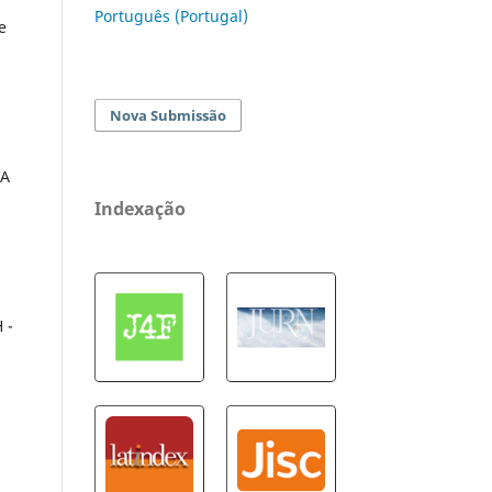
Português (Portugal)
e
Nova Submissão
VA
Indexação
 -