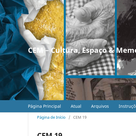
CEM – Cultura, Espaço & Mem
Página Principal
Atual
Arquivos
Instruçõ
Página de Início
/
CEM 19
CEM 19