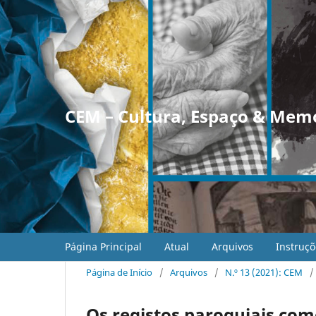
CEM – Cultura, Espaço & Mem
Página Principal
Atual
Arquivos
Instruçõ
Página de Início
/
Arquivos
/
N.º 13 (2021): CEM
/
Os registos paroquiais com