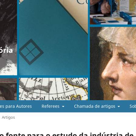
ória
es para Autores
Referees
Chamada de artigos
So
Artigos
o fonte para o estudo da indústria de