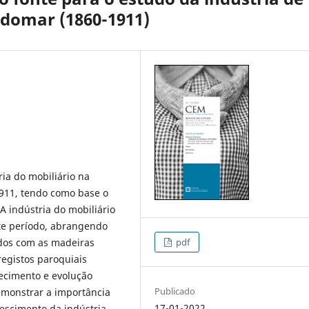
domar (1860-1911)
ria do mobiliário na
911, tendo como base o
A indústria do mobiliário
te período, abrangendo
dos com as madeiras
pdf
registos paroquiais
ecimento e evolução
Publicado
emonstrar a importância
17-01-2022
escimento da indústria