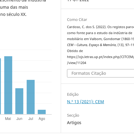
numa das mais
no século XX.
Como Citar
Cardoso, C. dos S. (2022). Os registos paro
como fonte para o estudo da indústria de
mobiliário em Valbom, Gondomar (1860-19
CEM – Cultura, Espaço & Memória
, (13), 97–1
Obtido de
https://ojs.letras.up.pt/index.php/CITCEM/
/view/11204
Formatos Citação
Edição
N.º 13 (2021): CEM
Secção
Artigos