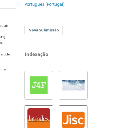
Português (Portugal)
quiais
Nova Submissão
11).
10.
Indexação
article