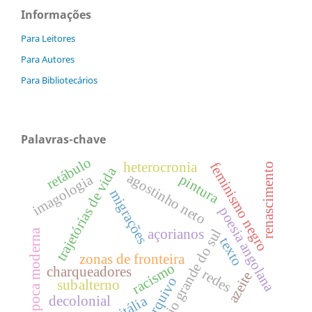
Informações
Para Leitores
Para Autores
Para Bibliotecários
Palavras-chave
retábulo
feminismo negro
heterocronia
renascimento
trajetórias de vida
agostinho neto
imagologia
pintura
migrações
poesia angolana
rio grande do sul
açorianos
Época moderna
texto
zonas de fronteira
racismo
charqueadores
redes
azeite
arquivo
subalterno
itália
decolonial