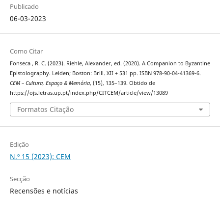
Publicado
06-03-2023
Como Citar
Fonseca , R. C. (2023). Riehle, Alexander, ed. (2020). A Companion to Byzantine
Epistolography. Leiden; Boston: Brill. XII + 531 pp. ISBN 978-90-04-41369-6.
CEM – Cultura, Espaço & Memória
, (15), 135–139. Obtido de
https://ojs.letras.up.pt/index.php/CITCEM/article/view/13089
Formatos Citação
Edição
N.º 15 (2023): CEM
Secção
Recensões e notícias