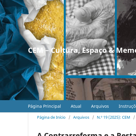
CEM – Cultura, Espaço & Mem
Página Principal
Atual
Arquivos
Instruçõ
Página de Início
/
Arquivos
/
N.º 19 (2025): CEM
/
A Contrarreforma e a Rest