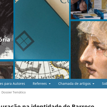
ória
es para Autores
Referees
Chamada de artigos
So
Dossier Temático
auração na identidade do Barroco