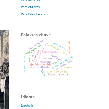
Para Autores
Para Bibliotecários
Palavras-chave
ciganos/roma
imagologia
heterocronia
rio grande do sul
poesia angolana
charqueadores
subalterno
texto
migrações
açorianos
azeite
zonas de fronteira
renascimento
racismo
agostinho neto
redes
retábulo
trajetórias de vida
arquivo
intertextualidade
itália
crucifixo de altar
literatura negra
Idioma
English