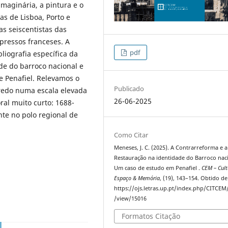
imaginária, a pintura e o
s de Lisboa, Porto e
s seiscentistas das
mpressos franceses. A
pdf
liografia específica da
ade do barroco nacional e
e Penafiel. Relevamos o
Publicado
iredo numa escala elevada
26-06-2025
ral muito curto: 1688-
nte no polo regional de
Como Citar
Meneses, J. C. (2025). A Contrarreforma e a
Restauração na identidade do Barroco naci
Um caso de estudo em Penafiel .
CEM – Cult
Espaço & Memória
, (19), 143–154. Obtido de
https://ojs.letras.up.pt/index.php/CITCEM/
/view/15016
Formatos Citação