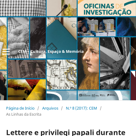
CEM – Cultura, Espaço & Memória
Página de Início
/
Arquivos
/
N.º 8 (2017): CEM
/
As Linhas da Escrita
Lettere e privilegi papali durante