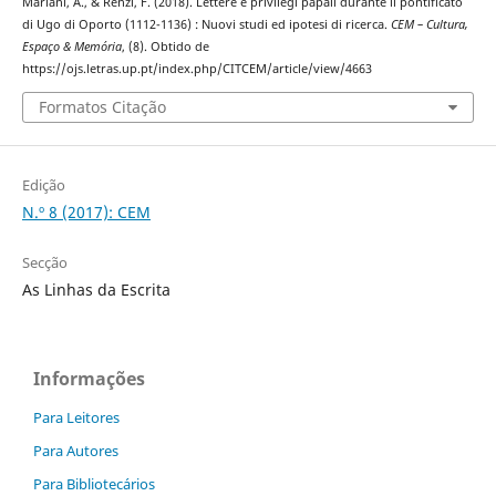
Mariani, A., & Renzi, F. (2018). Lettere e privilegi papali durante il pontificato
di Ugo di Oporto (1112-1136) : Nuovi studi ed ipotesi di ricerca.
CEM – Cultura,
Espaço & Memória
, (8). Obtido de
https://ojs.letras.up.pt/index.php/CITCEM/article/view/4663
Formatos Citação
Edição
N.º 8 (2017): CEM
Secção
As Linhas da Escrita
Informações
Para Leitores
Para Autores
Para Bibliotecários