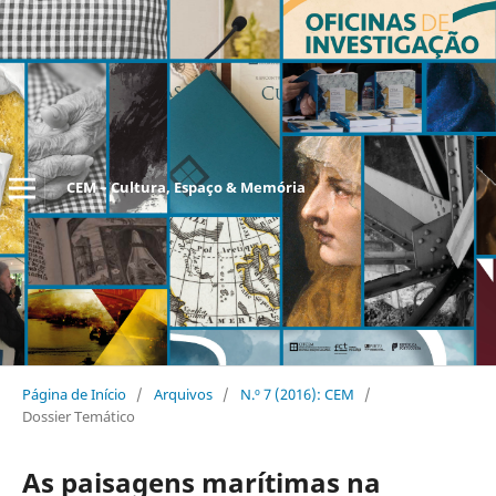
CEM – Cultura, Espaço & Memória
Página de Início
/
Arquivos
/
N.º 7 (2016): CEM
/
Dossier Temático
As paisagens marítimas na