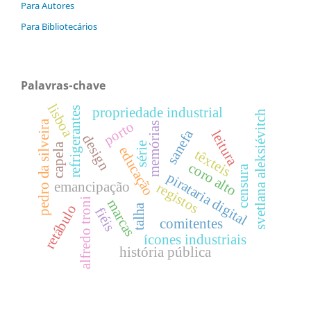
Para Autores
Para Bibliotecários
Palavras-chave
lisboa
refrigerantes
propriedade industrial
svetlana aleksiévitch
pedro da silveira
porto
memórias
sanefa
leitura
design
série
capela
educação
têxteis
coro alto
censura
pirataria digital
emancipação
registos
alfredo troni
marcas
talha
retábulo
fiéis
comitentes
ícones industriais
história pública