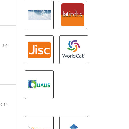
5-6
9-14