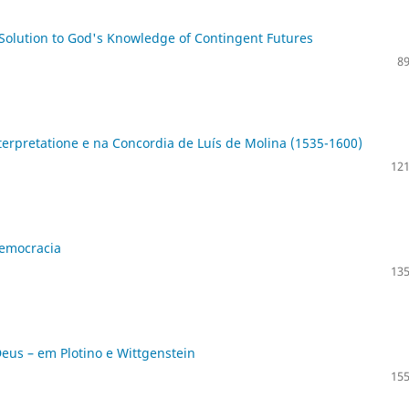
 Solution to God's Knowledge of Contingent Futures
89
terpretatione e na Concordia de Luís de Molina (1535-1600)
121
democracia
135
eus – em Plotino e Wittgenstein
155