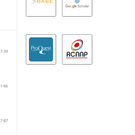
17-39
41-66
67-87