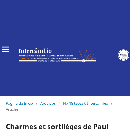
Página de Início
/
Arquivos
/
N.º 18 (2025): Intercâmbio
/
Articles
Charmes et sortilèges de Paul