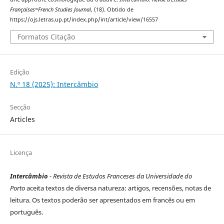
Françaises=French Studies Journal
, (18). Obtido de
https://ojs.letras.up.pt/index.php/int/article/view/16557
Formatos Citação
Edição
N.º 18 (2025): Intercâmbio
Secção
Articles
Licença
Intercâmbio
- Revista de Estudos Franceses da Universidade do
Porto
aceita textos de diversa natureza: artigos, recensões, notas de
leitura. Os textos poderão ser apresentados em francês ou em
português.