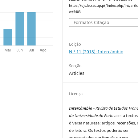
https://ojs.letras.up.pt/index.php/int/artic
w/5403
Formatos Citação
Edição
N.º 11 (2018): Intercâmbio
Secção
Articles
Licença
Intercâmbio
- Revista de Estudos Fran
da Universidade do Porto
aceita textos
diversa natureza: artigos, recensões,
de leitura. Os textos poderão ser
apresentados em francês ou em