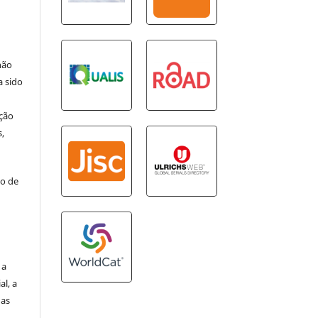
não
a sido
ção
s,
so de
 a
al, a
das