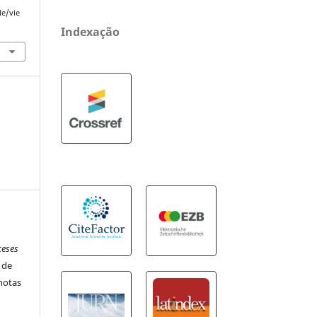
le/vie
Indexação
ceses
 de
 notas