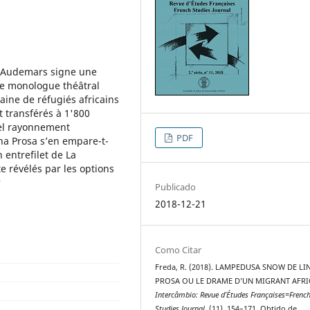
 Audemars signe une
Ce monologue théâtral
aine de réfugiés africains
t transférés à 1'800
uel rayonnement
PDF
na Prosa s’en empare-t-
 entrefilet de La
e révélés par les options
?
Publicado
2018-12-21
Como Citar
Freda, R. (2018). LAMPEDUSA SNOW DE LI
PROSA OU LE DRAME D’UN MIGRANT AFRI
Intercâmbio: Revue d’Études Françaises=Frenc
Studies Journal
, (11), 154–171. Obtido de