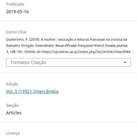
Publicado
2019-05-16
Como Citar
Outeirinho, F. (2019). A mulher : educação e leituras francesas na crónica de
Ramalho Ortigão.
Intercâmbio: Revue d’Études Françaises=French Studies Journal
,
3
, 148–161. Obtido de https://ojs.letras.up.pt/index.php/int/article/view/6044
Formatos Citação
Edição
Vol. 3 (1992): Intercâmbio
Secção
Articles
Licença