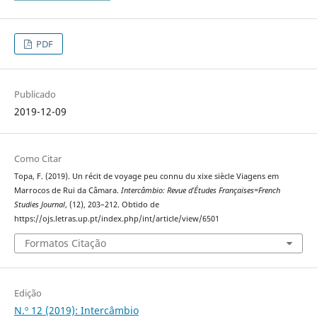
PDF
Publicado
2019-12-09
Como Citar
Topa, F. (2019). Un récit de voyage peu connu du xixe siècle Viagens em
Marrocos de Rui da Câmara.
Intercâmbio: Revue d’Études Françaises=French
Studies Journal
, (12), 203–212. Obtido de
https://ojs.letras.up.pt/index.php/int/article/view/6501
Formatos Citação
Edição
N.º 12 (2019): Intercâmbio