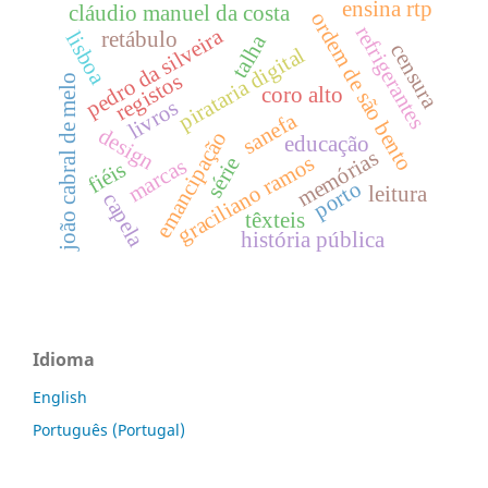
ensina rtp
cláudio manuel da costa
ordem de são bento
refrigerantes
pedro da silveira
lisboa
retábulo
talha
censura
pirataria digital
registos
joão cabral de melo
coro alto
livros
sanefa
design
emancipação
educação
memórias
graciliano ramos
série
marcas
fiéis
porto
leitura
capela
têxteis
história pública
Idioma
English
Português (Portugal)