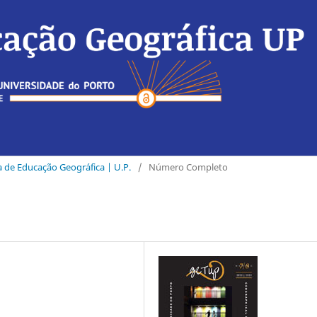
ta de Educação Geográfica | U.P.
/
Número Completo