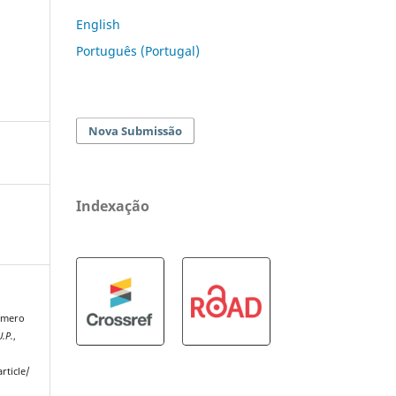
English
Português (Portugal)
Nova Submissão
Indexação
Número
U.P.
,
rticle/