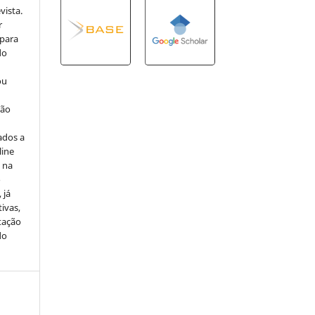
vista.
r
 para
do
ou
ção
ados a
line
u na
o
 já
ivas,
tação
do