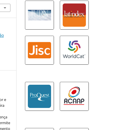
ão
:
or e
ira
cença
ermite
imento