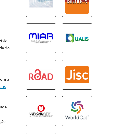
vista
ade do
com a
ons
dade
ação