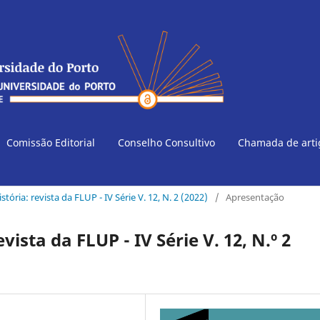
Comissão Editorial
Conselho Consultivo
Chamada de art
istória: revista da FLUP - IV Série V. 12, N. 2 (2022)
/
Apresentação
sta da FLUP - IV Série V. 12, N.º 2