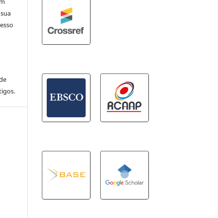
em
 sua
cesso
 de
igos.