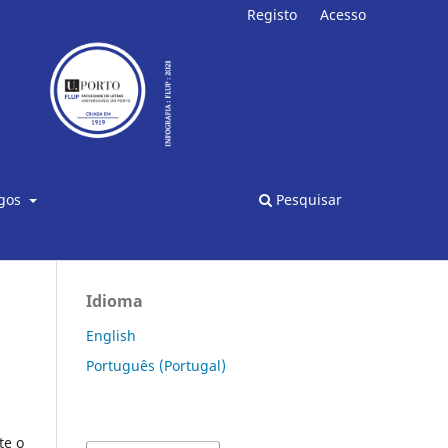
Registo
Acesso
Pesquisar
igos
Idioma
English
Português (Portugal)
te o