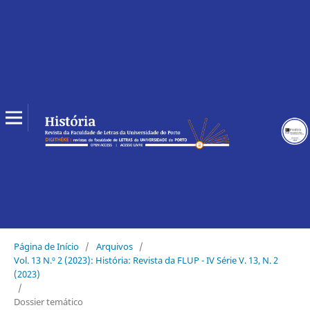
Página de Início
/
Arquivos
/
Vol. 13 N.º 2 (2023): História: Revista da FLUP - IV Série V. 13, N. 2
(2023)
/
Dossier temático