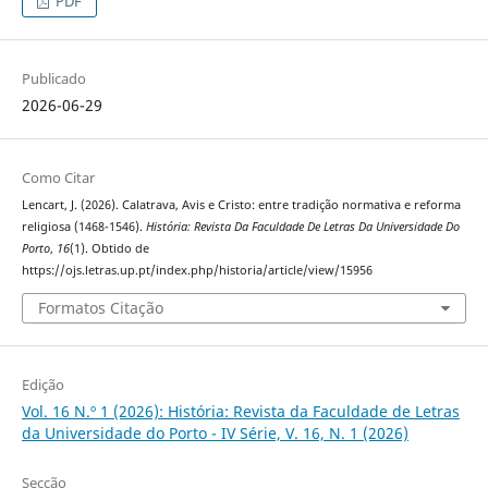
PDF
Publicado
2026-06-29
Como Citar
Lencart, J. (2026). Calatrava, Avis e Cristo: entre tradição normativa e reforma
religiosa (1468-1546).
História: Revista Da Faculdade De Letras Da Universidade Do
Porto
,
16
(1). Obtido de
https://ojs.letras.up.pt/index.php/historia/article/view/15956
Formatos Citação
Edição
Vol. 16 N.º 1 (2026): História: Revista da Faculdade de Letras
da Universidade do Porto - IV Série, V. 16, N. 1 (2026)
Secção