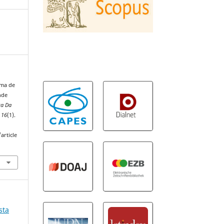
rma de
nde
ta Da
,
16
(1).
article
sta