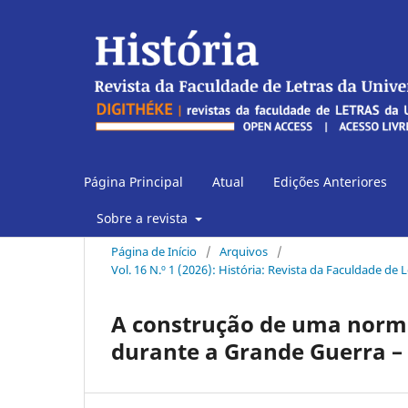
Página Principal
Atual
Edições Anteriores
Sobre a revista
Página de Início
/
Arquivos
/
Vol. 16 N.º 1 (2026): História: Revista da Faculdade de L
A construção de uma norm
durante a Grande Guerra –