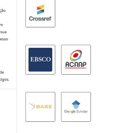
ação
em
 sua
cesso
 de
igos.