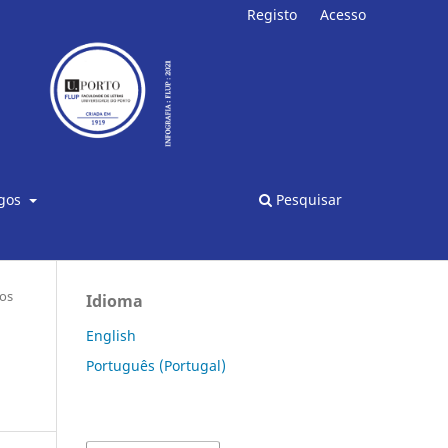
Registo
Acesso
Pesquisar
igos
os
Idioma
English
Português (Portugal)