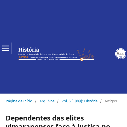
Página de Início
/
Arquivos
/
Vol. 6 (1989): História
/
Artigos
Dependentes das elites
vimaranenses face à justiça no