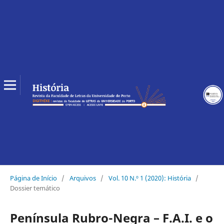
Página de Início
/
Arquivos
/
Vol. 10 N.º 1 (2020): História
/
Dossier temático
Península Rubro-Negra – F.A.I. e o