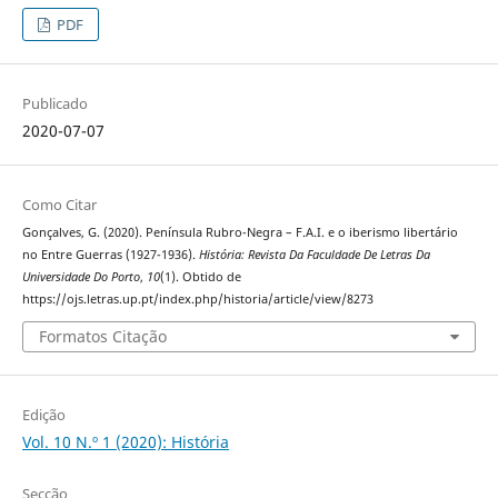
PDF
Publicado
2020-07-07
Como Citar
Gonçalves, G. (2020). Península Rubro-Negra – F.A.I. e o iberismo libertário
no Entre Guerras (1927-1936).
História: Revista Da Faculdade De Letras Da
Universidade Do Porto
,
10
(1). Obtido de
https://ojs.letras.up.pt/index.php/historia/article/view/8273
Formatos Citação
Edição
Vol. 10 N.º 1 (2020): História
Secção