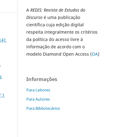
A
REDIS: Revista de Estudos do
Discurso
é uma publicação
científica cuja edição digital
respeita integralmente os critérios
da política do acesso livre à
14):
informação de acordo com o
modelo Diamond Open Access (
OA
)
,
s
Informações
Para Leitores
º 1
Para Autores
Para Bibliotecários