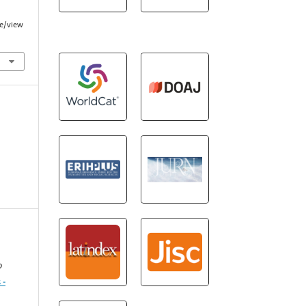
le/view
o
 -