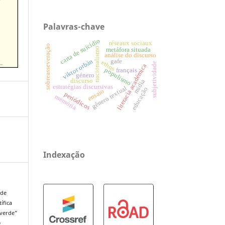
Palavras-chave
carta de suicídio
réseaux sociaux
sobreasseveração
nacionalismo
metáfora situada
análise do discurso
gafe
viktor orbán
ethos
subjetividade
literacia académica
populismo
français
género
discurso
mídia
estratégias discursivas
gênero textual
educação
ensaio
periódicos
memória
Indexação
 de
ífica
“verde”
o