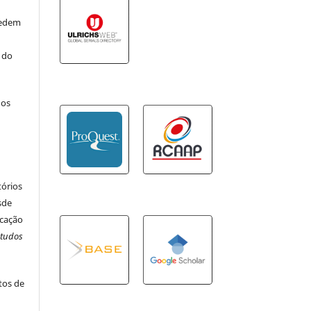
cedem
o do
 os
o
tórios
esde
icação
studos
xtos de