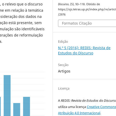
 o relevo que o discurso
Discurso
, (5), 93–118. Obtido de
https://ojs.letras.up.pt/index.php/re/artic
ume em relação à temática
/2976
nsideração dos dados na
ação está presente, sem
Formatos Citação
ulação são identificáveis
perações de reformulação
a.
Edição
N.º 5 (2016): REDIS: Revista de
Estudos do Discurso
Secção
Artigos
Licença
A
REDIS: Revista de Estudos do Discurs
utiliza uma licença
Creative Commons
Atribuição 4.0 Internacional
.