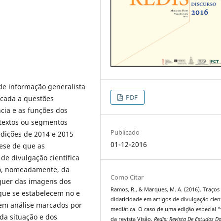
de informação generalista
PDF
icada a questões
cia e as funções dos
 textos ou segmentos
Publicado
edições de 2014 e 2015
01-12-2016
tese de que as
 de divulgação científica
ço, nomeadamente, da
Como Citar
 quer das imagens dos
Ramos, R., & Marques, M. A. (2016). Traços
 que se estabelecem no e
didaticidade em artigos de divulgação cient
s em análise marcados por
mediática. O caso de uma edição especial 
da situação e dos
da revista Visão.
Redis: Revista De Estudos D