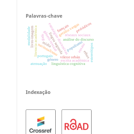
Palavras-chave
periódicos
getúlio vargas
estratégias discursivas
français
literacia académica
livro-imagem
modalidade
gênero textual
língua segunda
réseaux sociaux
gafe
análise do discurso
populismo
mídia
ensaio
nacionalismo
estereótipos
ethos
portugais
viktor orbán
género
escrita académica
atenuação
linguística cognitiva
Indexação