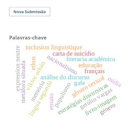
Nova Submissão
Palavras-chave
inclusion linguistique
expression neutre
carta de suicídio
nacionalismo
literacia académica
ethos
viktor orbán
metáfora situada
educação
français
análise do discurso
gênero textual
mídia
língua segunda
memória
gafe
populismo
estratégias discursivas
getúlio vargas
livro-imagem
ensaio
género