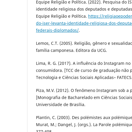
Equipe Religião e Política. (2022). Pesquisa do 
identidade religiosa dos deputados e deputada
Equipe Religião e Política.
https://religiaoepode
do-iser-levanta-identidade-religiosa-dos-deput
federais-diplomados/
.
Lemos, C.T. (2005). Religião, gênero e sexualid
família camponesa. Editora da UCG.
Lima, R. G. (2017). A influência do Instagram 
consumidora. [TCC de curso de graduação não p
Tecnologia e Ciências Sociais Aplicadas– FATECS
Piza, M.V. (2012). O fenômeno Instagram sob a p
[Monografia de Bacharelado em Ciências Sociais
Universidade de Brasília.
Plantin, C. (2003). Des polémistes aux polémiqueu
Murat, M.; Dangel, J. (orgs.). La Parole polémiqu
377-408.