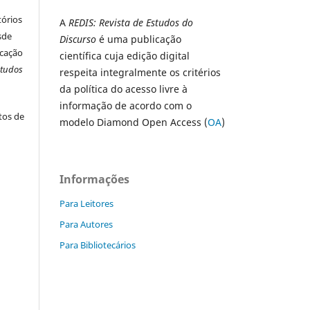
tórios
A
REDIS: Revista de Estudos do
esde
Discurso
é uma publicação
icação
científica cuja edição digital
studos
respeita integralmente os critérios
da política do acesso livre à
informação de acordo com o
xtos de
modelo Diamond Open Access (
OA
)
Informações
Para Leitores
Para Autores
Para Bibliotecários