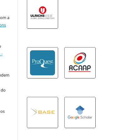
com a
ons
o
 -
cedem
o do
 os
o