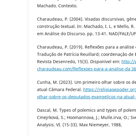
Machado. Contexto.
Charaudeau, P. (2004). Visadas discursivas, gêne
construção textual. In: Machado, I. L. e Mello, R.
em Análise do Discurso. pp. 13-41. NAD/FALE/U
Charaudeau, P. (2019). Reflexões para a análise 
Tradução de Patrícia Reuillard; coordenação de E
Revista Desenredo, 15(3). Disponível em:
http:/
charaudeau.com/Reflexoes-para-a-analise-da,3
Cunha, M. (2023). Um primeiro olhar sobre os d
atual Câmara Federal.
https://religiaoepoder.or
olhar-sobre-os-deputados-evangelicos-na-atual
Dascal, M. Types of polemics and types of polem
Cmejrková, S.; Hoomannova, J.; Mulle.irva, O.; Sve
Analysis. VI. (15-33). Max Niemeyer, 1988,