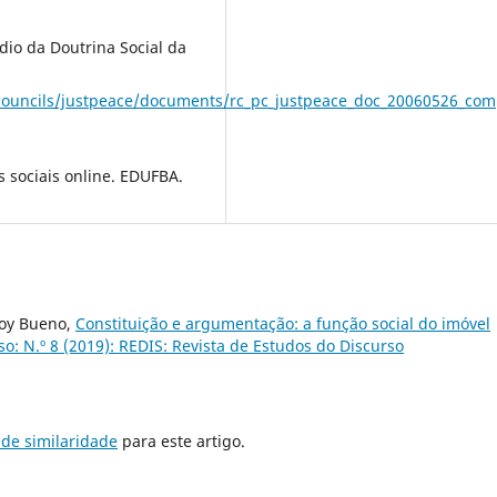
dio da Doutrina Social da
_councils/justpeace/documents/rc_pc_justpeace_doc_20060526_co
s sociais online. EDUFBA.
doy Bueno,
Constituição e argumentação: a função social do imóvel
so: N.º 8 (2019): REDIS: Revista de Estudos do Discurso
de similaridade
para este artigo.