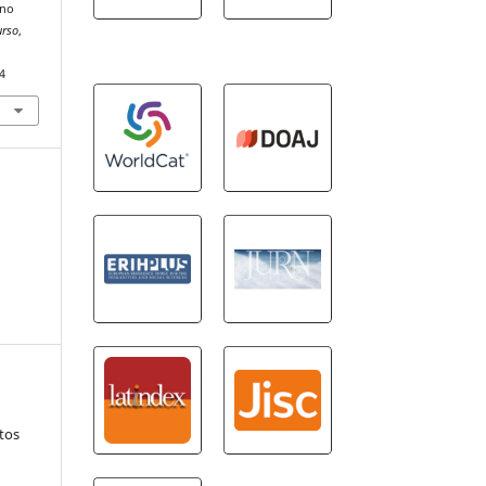
 no
urso
,
4
tos