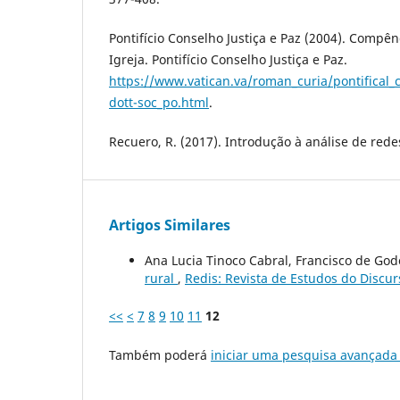
Pontifício Conselho Justiça e Paz (2004). Compên
Igreja. Pontifício Conselho Justiça e Paz.
https://www.vatican.va/roman_curia/pontifical
dott-soc_po.html
.
Recuero, R. (2017). Introdução à análise de rede
Artigos Similares
Ana Lucia Tinoco Cabral, Francisco de Go
rural
,
Redis: Revista de Estudos do Discur
<<
<
7
8
9
10
11
12
Também poderá
iniciar uma pesquisa avançada 