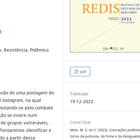
4
s, Resistência, Polêmica
pdf
cussão de uma postagem do
Publicado
al
Instagram
, na qual
19-12-2023
festando-se pelo combate
ação se insere num
Como Citar
 de grupos vulneráveis,
Tentaremos identificar e
Melo, M. S. de S. (2023). Interações polêmi
torno da pobreza, da fome e da desiguald
do a partir dessa