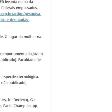
ISER levanta mapa da
s federais empossados.
r.org.br/artigo/pesquisa-
ados-e-deputadas-
ade. O lugar da mulher na
no comportamento da jovem
ublicado]. Faculdade de
.
erspectiva tecnológica.
 não publicado].
rs. In: Declercq, G.;
e. Paris: Champion, pp.