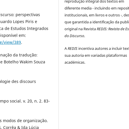
reprodução integral dos textos em
diferente media - incluindo em reposi
iscurso: perspectivas
institucionais, em livros e outros -, d
duardo Lopes Piris e
que garantida a identificação da publ
ica de Estudos Integrados
original na Revista
REDIS: Revista de E
isponível em:
do Discurso
.
le/view/389
.
A
REDIS
incentiva autores a incluir te
enação da tradução:
sua autoria em variadas plataformas
ce Botelho Wakim Souza
académicas.
ologie des discours
empo social. v. 20, n. 2. 83-
Os modos de organização.
. Corrêa & Ida Lúcia