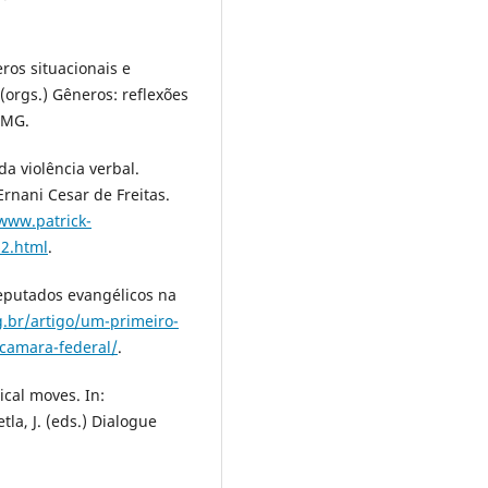
ros situacionais e
 (orgs.) Gêneros: reflexões
FMG.
da violência verbal.
rnani Cesar de Freitas.
/www.patrick-
62.html
.
eputados evangélicos na
g.br/artigo/um-primeiro-
-camara-federal/
.
ical moves. In:
tla, J. (eds.) Dialogue