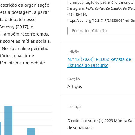
numa publicação do padre Júlio Lancelotti
escrição da organização
Instagram.
Redis: Revista De Estudos Do Disc
sta à postagem, a partir
(13), 93–124.
dá o debate nesse
https://doi.org/10.21747/21833958/red13a
Amossy (2017), e
Formatos Citação
e. Também recorreremos,
 sobre as mídias sociais,
. Nossa análise permitiu
Edição
ários a partir de
N.º 13 (2023): REDIS: Revista de
dão início a um debate
Estudos do Discurso
Secção
Artigos
Licença
Direitos de Autor (c) 2023 Mônica San
de Souza Melo