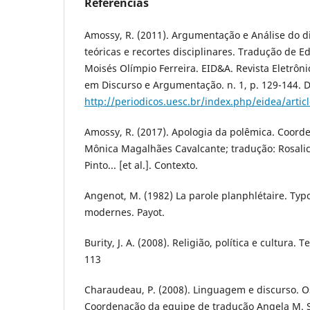
Referências
Amossy, R. (2011). Argumentação e Análise do d
teóricas e recortes disciplinares. Tradução de E
Moisés Olímpio Ferreira. EID&A. Revista Eletrôn
em Discurso e Argumentação. n. 1, p. 129-144. D
http://periodicos.uesc.br/index.php/eidea/artic
Amossy, R. (2017). Apologia da polêmica. Coord
Mônica Magalhães Cavalcante; tradução: Rosali
Pinto... [et al.]. Contexto.
Angenot, M. (1982) La parole planphlétaire. Typ
modernes. Payot.
Burity, J. A. (2008). Religião, política e cultura. T
113
Charaudeau, P. (2008). Linguagem e discurso. 
Coordenação da equipe de tradução Angela M. S