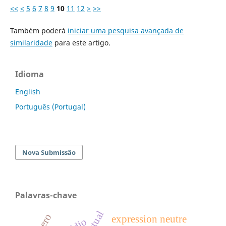
<<
<
5
6
7
8
9
10
11
12
>
>>
Também poderá
iniciar uma pesquisa avançada de
similaridade
para este artigo.
Idioma
English
Português (Portugal)
Nova Submissão
Palavras-chave
expression neutre