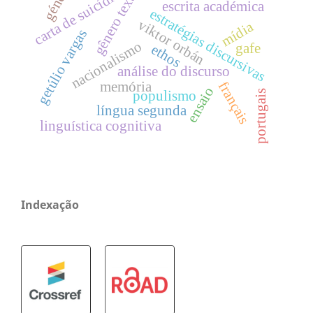
gênero textual
género
carta de suicídio
escrita académica
estratégias discursivas
viktor orbán
mídia
getúlio vargas
nacionalismo
gafe
ethos
análise do discurso
français
memória
ensaio
portugais
populismo
língua segunda
linguística cognitiva
Indexação