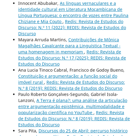
Innocent Abubakar,
As línguas vernaculares e a
identidade cultural em Literatura Moçambicana de
Língua Portuguesa: o encontro de vozes entre Paulina
Chiziane e Mia Couto
,
Redis: Revista de Estudos do
Discurso: N.º 11 (2022): REDIS: Revista de Estudos do
Discurso
Mayara Arruda Martins,
Contribuições de Mônica
Magalhães Cavalcante para a Linguística Textual -
uma homenagem in memoriam
,
Redis: Revista de
Estudos do Discurso: N.º 17 (2025): REDIS: Revista de
Estudos do Discurso
Ana Lucia Tinoco Cabral, Francisco de Godoy Bueno,
Constituição e argumentação: a função social do
imóvel rural
,
Redis: Revista de Estudos do Discurso:
N.º 8 (2019): REDIS: Revista de Estudos do Discurso
Paulo Roberto Gonçalves-Segundo, Gabriel Isola-
Lanzoni,
A Terra é plana?: uma análise da articulação
entre argumentação epistêmica, multimodalidade e
popularização científica no YouTube
,
Redis: Revista
de Estudos do Discurso: N.º 8 (2019): REDIS: Revista de
Estudos do Discurso
Sara Pita,
Discursos do 25 de Abril: percurso histórico