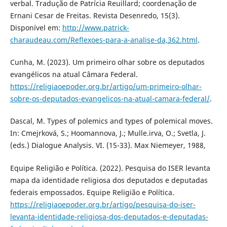
verbal. Tradução de Patrícia Reuillard; coordenação de
Ernani Cesar de Freitas. Revista Desenredo, 15(3).
Disponível em:
http://www.patrick-
charaudeau.com/Reflexoes-para-a-analise-da,362.html
.
Cunha, M. (2023). Um primeiro olhar sobre os deputados
evangélicos na atual Câmara Federal.
https://religiaoepoder.org.br/artigo/um-primeiro-olhar-
sobre-os-deputados-evangelicos-na-atual-camara-federal/
.
Dascal, M. Types of polemics and types of polemical moves.
In: Cmejrková, S.; Hoomannova, J.; Mulle.irva, O.; Svetla, J.
(eds.) Dialogue Analysis. VI. (15-33). Max Niemeyer, 1988,
Equipe Religião e Política. (2022). Pesquisa do ISER levanta
mapa da identidade religiosa dos deputados e deputadas
federais empossados. Equipe Religião e Política.
https://religiaoepoder.org.br/artigo/pesquisa-do-iser-
levanta-identidade-religiosa-dos-deputados-e-deputadas-