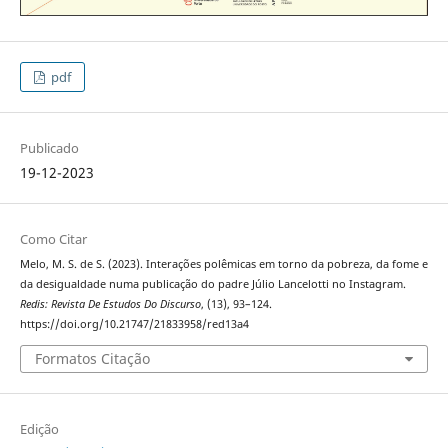
pdf
Publicado
19-12-2023
Como Citar
Melo, M. S. de S. (2023). Interações polêmicas em torno da pobreza, da fome e
da desigualdade numa publicação do padre Júlio Lancelotti no Instagram.
Redis: Revista De Estudos Do Discurso
, (13), 93–124.
https://doi.org/10.21747/21833958/red13a4
Formatos Citação
Edição