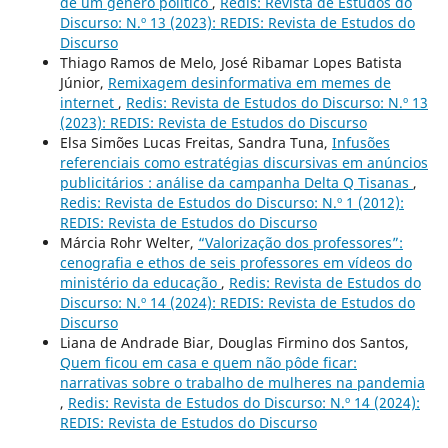
de um género político
,
Redis: Revista de Estudos do
Discurso: N.º 13 (2023): REDIS: Revista de Estudos do
Discurso
Thiago Ramos de Melo, José Ribamar Lopes Batista
Júnior,
Remixagem desinformativa em memes de
internet
,
Redis: Revista de Estudos do Discurso: N.º 13
(2023): REDIS: Revista de Estudos do Discurso
Elsa Simões Lucas Freitas, Sandra Tuna,
Infusões
referenciais como estratégias discursivas em anúncios
publicitários : análise da campanha Delta Q Tisanas
,
Redis: Revista de Estudos do Discurso: N.º 1 (2012):
REDIS: Revista de Estudos do Discurso
Márcia Rohr Welter,
“Valorização dos professores”:
cenografia e ethos de seis professores em vídeos do
ministério da educação
,
Redis: Revista de Estudos do
Discurso: N.º 14 (2024): REDIS: Revista de Estudos do
Discurso
Liana de Andrade Biar, Douglas Firmino dos Santos,
Quem ficou em casa e quem não pôde ficar:
narrativas sobre o trabalho de mulheres na pandemia
,
Redis: Revista de Estudos do Discurso: N.º 14 (2024):
REDIS: Revista de Estudos do Discurso