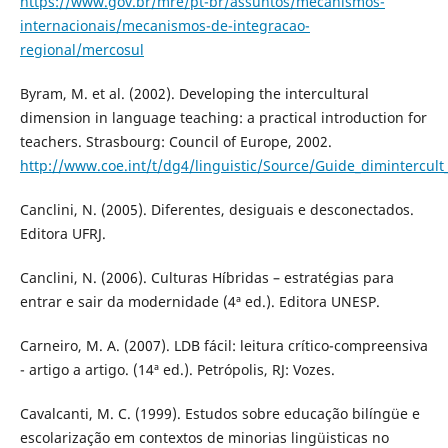
https://www.gov.br/mre/pt-br/assuntos/mecanismos-
internacionais/mecanismos-de-integracao-
regional/mercosul
Byram, M. et al. (2002). Developing the intercultural
dimension in language teaching: a practical introduction for
teachers. Strasbourg: Council of Europe, 2002.
http://www.coe.int/t/dg4/linguistic/Source/Guide_dimintercult
Canclini, N. (2005). Diferentes, desiguais e desconectados.
Editora UFRJ.
Canclini, N. (2006). Culturas Híbridas – estratégias para
entrar e sair da modernidade (4ª ed.). Editora UNESP.
Carneiro, M. A. (2007). LDB fácil: leitura crítico-compreensiva
- artigo a artigo. (14ª ed.). Petrópolis, RJ: Vozes.
Cavalcanti, M. C. (1999). Estudos sobre educação bilíngüe e
escolarização em contextos de minorias lingüisticas no