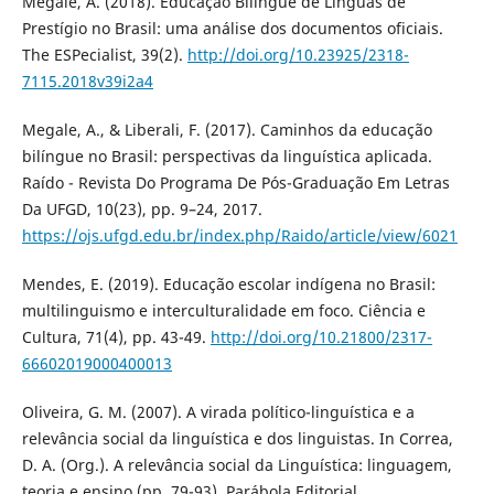
Megale, A. (2018). Educação Bilíngue de Línguas de
Prestígio no Brasil: uma análise dos documentos oficiais.
The ESPecialist, 39(2).
http://doi.org/10.23925/2318-
7115.2018v39i2a4
Megale, A., & Liberali, F. (2017). Caminhos da educação
bilíngue no Brasil: perspectivas da linguística aplicada.
Raído - Revista Do Programa De Pós-Graduação Em Letras
Da UFGD, 10(23), pp. 9–24, 2017.
https://ojs.ufgd.edu.br/index.php/Raido/article/view/6021
Mendes, E. (2019). Educação escolar indígena no Brasil:
multilinguismo e interculturalidade em foco. Ciência e
Cultura, 71(4), pp. 43-49.
http://doi.org/10.21800/2317-
66602019000400013
Oliveira, G. M. (2007). A virada político-linguística e a
relevância social da linguística e dos linguistas. In Correa,
D. A. (Org.). A relevância social da Linguística: linguagem,
teoria e ensino (pp. 79-93). Parábola Editorial.