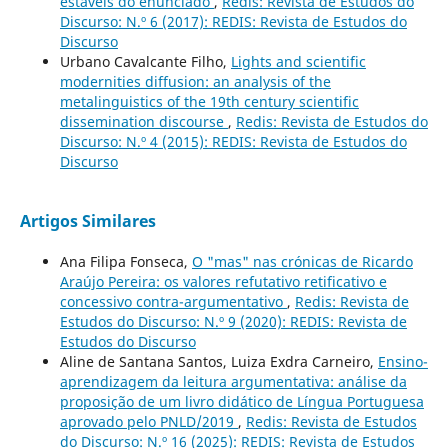
estáveis do enunciado
,
Redis: Revista de Estudos do
Discurso: N.º 6 (2017): REDIS: Revista de Estudos do
Discurso
Urbano Cavalcante Filho,
Lights and scientific
modernities diffusion: an analysis of the
metalinguistics of the 19th century scientific
dissemination discourse
,
Redis: Revista de Estudos do
Discurso: N.º 4 (2015): REDIS: Revista de Estudos do
Discurso
Artigos Similares
Ana Filipa Fonseca,
O "mas" nas crónicas de Ricardo
Araújo Pereira: os valores refutativo retificativo e
concessivo contra-argumentativo
,
Redis: Revista de
Estudos do Discurso: N.º 9 (2020): REDIS: Revista de
Estudos do Discurso
Aline de Santana Santos, Luiza Exdra Carneiro,
Ensino-
aprendizagem da leitura argumentativa: análise da
proposição de um livro didático de Língua Portuguesa
aprovado pelo PNLD/2019
,
Redis: Revista de Estudos
do Discurso: N.º 16 (2025): REDIS: Revista de Estudos