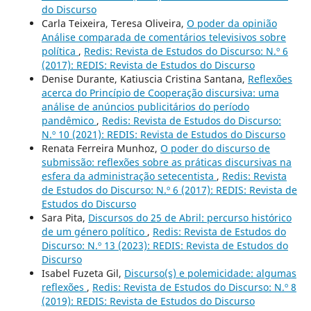
do Discurso
Carla Teixeira, Teresa Oliveira,
O poder da opinião
Análise comparada de comentários televisivos sobre
política
,
Redis: Revista de Estudos do Discurso: N.º 6
(2017): REDIS: Revista de Estudos do Discurso
Denise Durante, Katiuscia Cristina Santana,
Reflexões
acerca do Princípio de Cooperação discursiva: uma
análise de anúncios publicitários do período
pandêmico
,
Redis: Revista de Estudos do Discurso:
N.º 10 (2021): REDIS: Revista de Estudos do Discurso
Renata Ferreira Munhoz,
O poder do discurso de
submissão: reflexões sobre as práticas discursivas na
esfera da administração setecentista
,
Redis: Revista
de Estudos do Discurso: N.º 6 (2017): REDIS: Revista de
Estudos do Discurso
Sara Pita,
Discursos do 25 de Abril: percurso histórico
de um género político
,
Redis: Revista de Estudos do
Discurso: N.º 13 (2023): REDIS: Revista de Estudos do
Discurso
Isabel Fuzeta Gil,
Discurso(s) e polemicidade: algumas
reflexões
,
Redis: Revista de Estudos do Discurso: N.º 8
(2019): REDIS: Revista de Estudos do Discurso