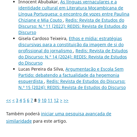
Innocent Abubakar,
As línguas vernaculares e a
identidade cultural em Literatura Moçambicana de
Língua Portuguesa: o encontro de vozes entre Paulina
Chiziane e Mia Couto
,
Redis: Revista de Estudos do
Discurso: N.º 11 (2022): REDIS: Revista de Estudos do
Discurso
Gisela Cardoso Teixeira,
Ethos e mídia: estratégias
discursivas para a constituição da imagem de si do
profissional do jornalismo
,
Redis: Revista de Estudos
do Discurso: N.º 14 (2024): REDIS: Revista de Estudos
do Discurso
Lucas Pereira da Silva,
Argumentação e Escola Sem
Partido: debatendo a factualidade da hegemonia
esquerdista
,
Redis: Revista de Estudos do Discurso:
N.º 15 (2024): REDIS: Revista de Estudos do Discurso
<<
<
3
4
5
6
7
8
9
10
11
12
>
>>
Também poderá
iniciar uma pesquisa avançada de
similaridade
para este artigo.