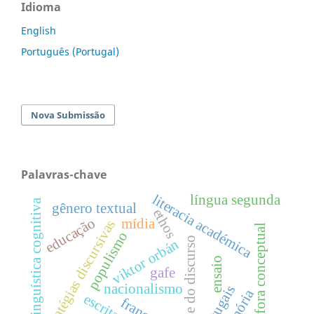
Idioma
English
Português (Portugal)
Nova Submissão
Palavras-chave
literacia académica
língua segunda
linguística cognitiva
gênero textual
ethos
educação
mídia
estratégias discursivas
metáfora conceptual
populismo
análise do discurso
viktor orbán
ensaio
gafe
nacionalismo
portugais
memória
français