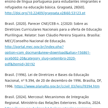
ensino de língua portuguesa para estudantes imigrantes e
refugiados na educação básica. Gragoatá, 28(60).
http://doi.org/10.22409/gragoata.v28i60.53123.pt
Brasil. (2020). Parecer CNE/CEB n. 2/2020: Sobre as
Diretrizes Curriculares Nacionais para a oferta de Educação
Plurilíngue. Relator: Ivan Cláudio Pereira Siqueira. Brasília:
MEC/Conselho Nacional de Educação.
http://portal.mec.gov.br/index.php?
option=com_docman&view=download&alias=156861-
pceb002-20&category_slug=setembro-2020-
pdf&Itemid=30192
Brasil. (1996). Lei de Diretrizes e Bases da Educação
Nacional, nº 9.394, de 20 de dezembro de 1996. Brasília, DF,
1996.
https://www.planalto.gov.br/ccivil_03/leis/l9394.htm
Brasil. (2024). Mercosul: Mecanismos de Integração
Regional. Ministério das Relações Exteriores. Brasília, 2024.