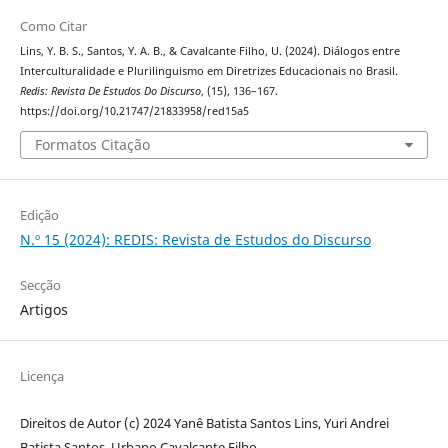
Como Citar
Lins, Y. B. S., Santos, Y. A. B., & Cavalcante Filho, U. (2024). Diálogos entre
Interculturalidade e Plurilinguismo em Diretrizes Educacionais no Brasil.
Redis: Revista De Estudos Do Discurso
, (15), 136–167.
https://doi.org/10.21747/21833958/red15a5
Formatos Citação
Edição
N.º 15 (2024): REDIS: Revista de Estudos do Discurso
Secção
Artigos
Licença
Direitos de Autor (c) 2024 Yanê Batista Santos Lins, Yuri Andrei
Batista Santos, Urbano Cavalcante Filho