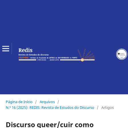
Página de Início
/
Arquivos
/
N.º 16 (2025): REDIS: Revista de Estudos do Discurso
/
Artigos
Discurso queer/cuir como