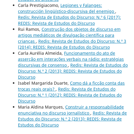
Carla Prestigiacomo,
Legiones y Falanges:
construcción lingüístico-discursiva del enemigo
,
Redis: Revista de Estudos do Discurso: N.º 6 (2017):
REDIS: Revista de Estudos do Discurso
Rui Ramos,
Construção dos objetos de discurso em
artigos mediáticos de divulgação científica para
crianças
,
Redis: Revista de Estudos do Discurso: N.º 3
(2014): REDIS: Revista de Estudos do Discurso
Carla Aurélia Almeida,
Funcionamento do ato de
asserção em interações verbais na rádio: estratégias
discursivas de consenso
,
Redis: Revista de Estudos do
Discurso: N.º 2 (2013): REDIS: Revista de Estudos do
Discurso
Isabel Margarida Duarte,
Como dá a ficção conta das
trocas reais orais?
,
Redis: Revista de Estudos do
Discurso: N.º 1 (2012): REDIS: Revista de Estudos do
Discurso
Maria Aldina Marques,
Construir a responsabilidade
enunciativa no discurso jornalístico
,
Redis: Revista de
Estudos do Discurso: N.º 2 (2013): REDIS: Revista de
Estudos do Discurso