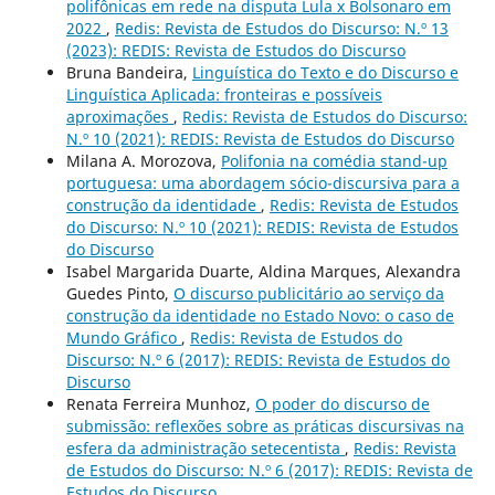
polifônicas em rede na disputa Lula x Bolsonaro em
2022
,
Redis: Revista de Estudos do Discurso: N.º 13
(2023): REDIS: Revista de Estudos do Discurso
Bruna Bandeira,
Linguística do Texto e do Discurso e
Linguística Aplicada: fronteiras e possíveis
aproximações
,
Redis: Revista de Estudos do Discurso:
N.º 10 (2021): REDIS: Revista de Estudos do Discurso
Milana A. Morozova,
Polifonia na comédia stand-up
portuguesa: uma abordagem sócio-discursiva para a
construção da identidade
,
Redis: Revista de Estudos
do Discurso: N.º 10 (2021): REDIS: Revista de Estudos
do Discurso
Isabel Margarida Duarte, Aldina Marques, Alexandra
Guedes Pinto,
O discurso publicitário ao serviço da
construção da identidade no Estado Novo: o caso de
Mundo Gráfico
,
Redis: Revista de Estudos do
Discurso: N.º 6 (2017): REDIS: Revista de Estudos do
Discurso
Renata Ferreira Munhoz,
O poder do discurso de
submissão: reflexões sobre as práticas discursivas na
esfera da administração setecentista
,
Redis: Revista
de Estudos do Discurso: N.º 6 (2017): REDIS: Revista de
Estudos do Discurso