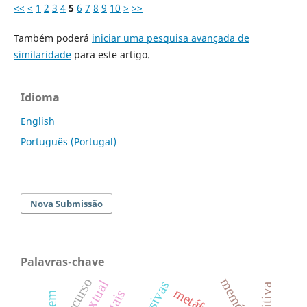
<<
<
1
2
3
4
5
6
7
8
9
10
>
>>
Também poderá
iniciar uma pesquisa avançada de
similaridade
para este artigo.
Idioma
English
Português (Portugal)
Nova Submissão
Palavras-chave
discurso
memória